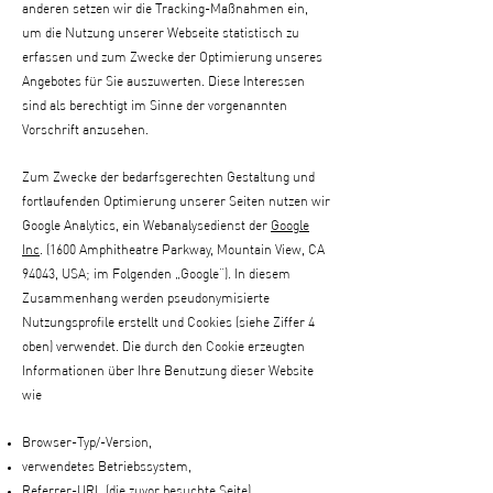
anderen setzen wir die Tracking-Maßnahmen ein,
um die Nutzung unserer Webseite statistisch zu
erfassen und zum Zwecke der Optimierung unseres
Angebotes für Sie auszuwerten. Diese Interessen
sind als berechtigt im Sinne der vorgenannten
Vorschrift anzusehen.
Zum Zwecke der bedarfsgerechten Gestaltung und
fortlaufenden Optimierung unserer Seiten nutzen wir
Google Analytics, ein Webanalysedienst der
Google
Inc
. (1600 Amphitheatre Parkway, Mountain View, CA
94043, USA; im Folgenden „Google“). In diesem
Zusammenhang werden pseudonymisierte
Nutzungsprofile erstellt und Cookies (siehe Ziffer 4
oben) verwendet. Die durch den Cookie erzeugten
Informationen über Ihre Benutzung dieser Website
wie
Browser-Typ/-Version,
verwendetes Betriebssystem,
Referrer-URL (die zuvor besuchte Seite),