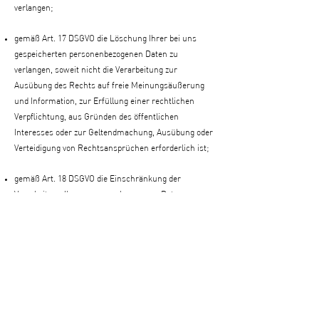
verlangen;
gemäß Art. 17 DSGVO die Löschung Ihrer bei uns
gespeicherten personenbezogenen Daten zu
verlangen, soweit nicht die Verarbeitung zur
Ausübung des Rechts auf freie Meinungsäußerung
und Information, zur Erfüllung einer rechtlichen
Verpflichtung, aus Gründen des öffentlichen
Interesses oder zur Geltendmachung, Ausübung oder
Verteidigung von Rechtsansprüchen erforderlich ist;
gemäß Art. 18 DSGVO die Einschränkung der
Verarbeitung Ihrer personenbezogenen Daten zu
verlangen, soweit die Richtigkeit der Daten von Ihnen
bestritten wird, die Verarbeitung unrechtmäßig ist,
Sie aber deren Löschung ablehnen oder wir die Daten
nicht mehr benötigen, Sie jedoch diese zur
Geltendmachung, Ausübung oder Verteidigung von
Rechtsansprüchen benötigen oder Sie gemäß Art. 21
DSGVO Widerspruch gegen die Verarbeitung eingelegt