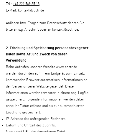
Tel.:
+49 221 569 85 18
E-Mail:
kontakt@coptr.de
Anliegen bzw. Fragen zum Datenschutz richten Sie
bitte an o.g. Anschrift oder an
kontakt@coptr.de
.
2. Erhebung und Speicherung personenbezogener
Daten sowie Art und Zweck von deren
Verwendung
Beim Aufrufen unserer Website
www.coptr.de
werden durch den auf Ihrem Endgerät zum Einsatz
kommenden Browser automatisch Informationen an
den Server unserer Website gesendet. Diese
Informationen werden temporär in einem sog. Logfile
gespeichert. Folgende Informationen werden dabei
ohne Ihr Zutun erfasst und bis zur automatisierten
Löschung gespeichert:
IP-Adresse des anfragenden Rechners,
Datum und Uhrzeit des Zugriffs,
Name und URL der abgerufenen Datei,