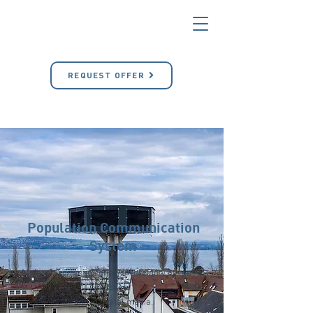
REQUEST OFFER
Population Communication
System
Maintain communication sovereignty at
central
hotspots
and in digital media.