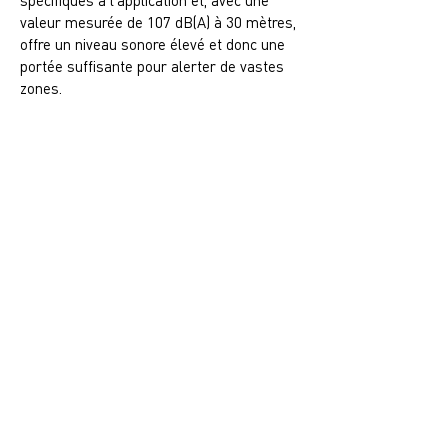
spécifiques à l'application et, avec une
valeur mesurée de 107 dB(A) à 30 mètres,
offre un niveau sonore élevé et donc une
portée suffisante pour alerter de vastes
zones.
Typische Einsatzbereiche
Stadien
Golfanlagen
Sportparks
Freibäder
Freizeitanlagen
Outdoor-Veranstaltungen
Ihre Vorteile
Klare Warnprozesse
Höhere Sicherheit
Dokumentierte Entscheidungen
Einheitliche Warnkommunikation
Schnelle Entwarnung nach