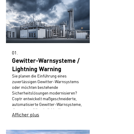
01.
Gewitter-Warnsysteme /
Lightning Warning
Sie planen die Einführung eines
zuverlässigen Gewitter-Warnsystems
oder möchten bestehende
Sicherheitslösungen modernisieren?
Coptr entwickelt maßgeschneiderte,
automatisierte Gewitter-Warnsysteme,
die exakt auf Ihre individuellen
Afficher plus
Anforderungen und Einsatzbereiche
abgestimmt sind. Unsere Lösungen
basieren auf präziser Blitzdetektion in
Echtzeit und ermöglichen eine