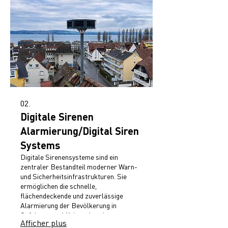
vollautomatische Warnung über Sirenen,
Apps und digitale Anzeigen. Ob für
Sport- und Freizeitanlagen,
Industrieflächen.
02.
Digitale Sirenen
Alarmierung/Digital Siren
Systems
Digitale Sirenensysteme sind ein
zentraler Bestandteil moderner Warn-
und Sicherheitsinfrastrukturen. Sie
ermöglichen die schnelle,
flächendeckende und zuverlässige
Alarmierung der Bevölkerung in
Gefahren- und Krisensituationen – von
Afficher plus
Unwettern über Großschadenslagen bis