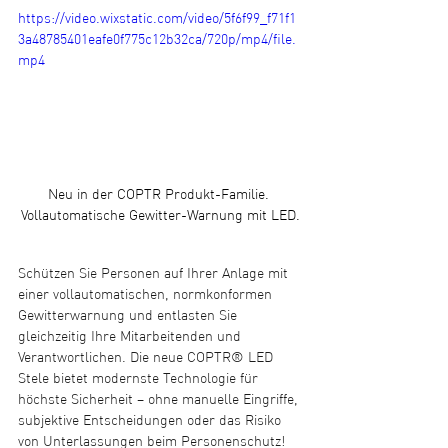
https://video.wixstatic.com/video/5f6f99_f71f1
3a48785401eafe0f775c12b32ca/720p/mp4/file.
mp4
Neu in der COPTR Produkt-Familie. 
Vollautomatische Gewitter-Warnung mit LED.
Schützen Sie Personen auf Ihrer Anlage mit 
einer vollautomatischen, normkonformen 
Gewitterwarnung und entlasten Sie 
gleichzeitig Ihre Mitarbeitenden und 
Verantwortlichen. Die neue COPTR® LED 
Stele bietet modernste Technologie für 
höchste Sicherheit – ohne manuelle Eingriffe, 
subjektive Entscheidungen oder das Risiko 
von Unterlassungen beim Personenschutz!