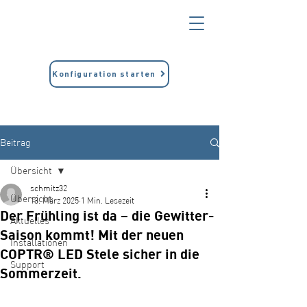
Konfiguration starten
Beitrag
Übersicht
schmitz32
Übersicht
13. März 2025
1 Min. Lesezeit
Der Frühling ist da – die Gewitter-
Aktuelles
Saison kommt! Mit der neuen
Installationen
COPTR® LED Stele sicher in die
Support
Sommerzeit.