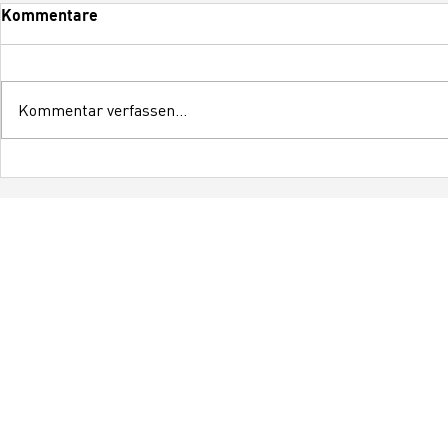
Kommentare
Kommentar verfassen...
Einführung des COPTR ALW:
Ohne Sirene
Das optische Gewitter-
keine seriö
Warnsystem für Flughäfen
Personenwa
ist kein Gew
Warnsystem
Socialmedia