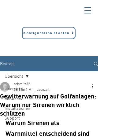
Konfiguration starten
Beitrag
Übersicht
schmitz32
Übersicht
26. Mai
1 Min. Lesezeit
Gewitterwarnung auf Golfanlagen:
Aktuelles
Warum nur Sirenen wirklich
Installationen
schützen
Support
Warum Sirenen als 
Warnmittel entscheidend sind