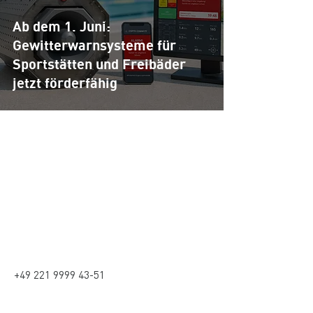
Ab dem 1. Juni:
Gewitterwarnsysteme für
Sportstätten und Freibäder
jetzt förderfähig
COPTR GmbH
Kontakt
kontakt@coptr.de
+49 221 - 999 943 50
FAQ
+49 221 9999 43-51
Adresse