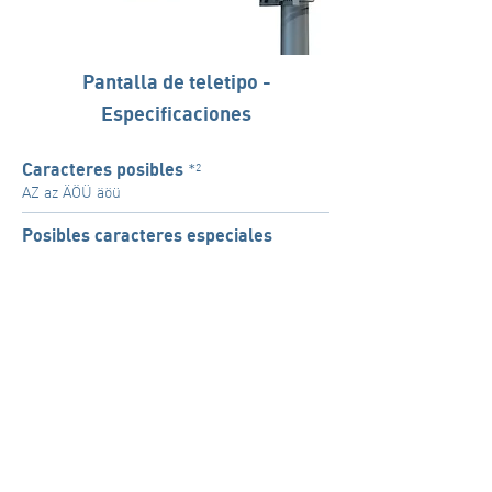
Pantalla de teletipo -
Especificaciones
*²
Caracteres posibles
AZ az ÄÖÜ äöü
Posibles caracteres especiales
! ? . , ; : - _ * + # = / ( ) “ $ % &
*³
Caracteres no imprimibles
§ ß ° @
*2: Todos los caracteres utilizados en los textos breves actuales
de MoWaS CAP 2.0 se pueden mapear.
*3: Si un mensaje contiene un "carácter no imprimible", no se
imprimirá el mensaje completo