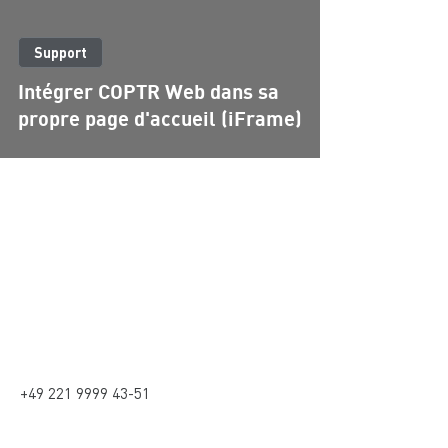
Support
Intégrer COPTR Web dans sa
propre page d'accueil (iFrame)
Contact
Contact
kontakt@coptr.de
+49 221 - 569 85 50
des médias sociaux
+49 221 9999 43-51
adresse