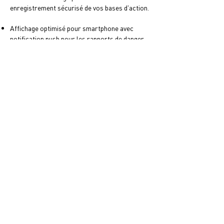
enregistrement sécurisé de vos bases d'action.
Affichage optimisé pour smartphone avec
notification push pour les rapports de danger
entrants, par exemple à partir de l'outil de
prévision
Avertissement étendu et gestion des
utilisateurs
Effacer la zone LOG avec archivage
automatique
3 niveaux de qualité de service intégrés
Dernières volontés et testament librement
configurables pour chaque dispositif
d'avertissement
Une latence courte permet une
"communication en temps réel"