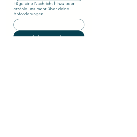
Füge eine Nachricht hinzu oder
erzähle uns mehr über deine
Anforderungen.
Anfrage senden
Contact
Contact
kontakt@coptr.de
+49 221 - 569 85 50
sociale media
+49 221 9999 43-51