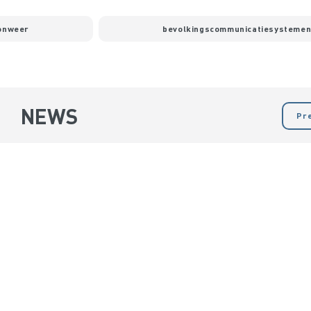
onweer
bevolkingscommunicatiesysteme
NEWS
Pr