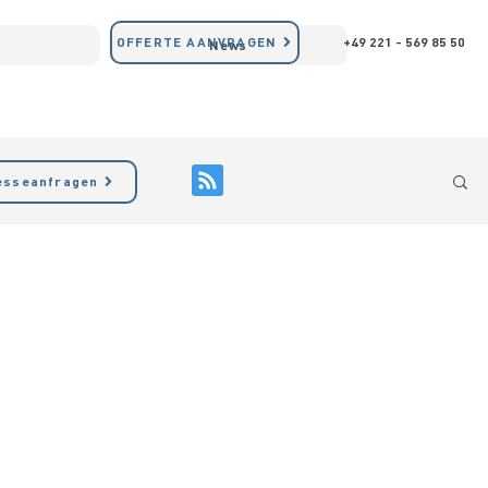
OFFERTE AANVRAGEN
+49 221 - 569 85 50
n
News
COPTR waarschuwings- en b
esseanfragen
Fabrikant van bevei
Bevolkingsinfo
Waarschuwingssyst