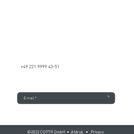
Contact
Contact
kontakt@coptr.de
+49 221 - 569 85 50
+49 221 9999 43-51
Aanmelden nieuwsbrief
>
©2022 COPTR GmbH •
Afdruk
•
Privacy