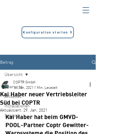
Konfiguration starten
Beitrag
Übersicht
COPTR GmbH
Übersicht
16. Jan. 2021
1 Min. Lesezeit
Kai Haber neuer Vertriebsleiter
Aktuelles
Süd bei COPTR
Installationen
Aktualisiert:
29. Jan. 2021
Support
Kai Haber hat beim GMVD-
POOL-Partner Coptr Gewitter-
Warnsysteme die Position des 