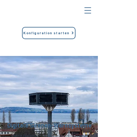
Konfiguration starten
Digitale Sirenen-Warnsysteme
Effektive Bevölkerungswarnung im Warnmix und gemäß