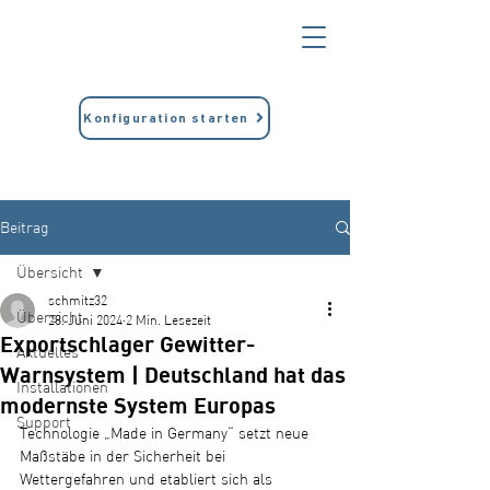
Konfiguration starten
Beitrag
Übersicht
schmitz32
Übersicht
28. Juni 2024
2 Min. Lesezeit
Exportschlager Gewitter-
Aktuelles
Warnsystem | Deutschland hat das
Installationen
modernste System Europas
Support
Technologie „Made in Germany“ setzt neue 
Maßstäbe in der Sicherheit bei 
Wettergefahren und etabliert sich als 